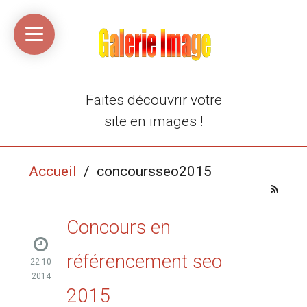
Accueil
Média
Linkinaz
Katomi
Mon
Mon
libre
compte
compte
Twitter
Flickr
@Ortegeek
Faites découvrir votre
site en images !
Accueil
/ concoursseo2015
Concours en
référencement seo
22 10
2014
2015