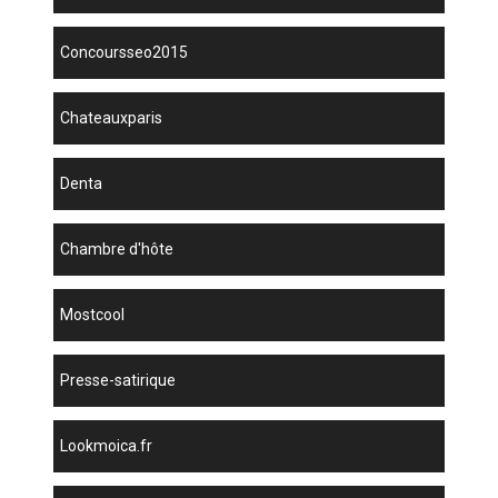
concoursseo2015
chateauxparis
denta
chambre d'hôte
mostcool
presse-satirique
lookmoica.fr