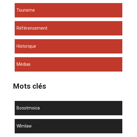
Tourisme
Référencement
Historique
Médias
Mots clés
boostmoica
wlmlaw