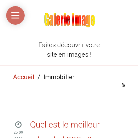
Accueil
Média
Linkinaz
Katomi
Mon
Mon
libre
compte
compte
Twitter
Flickr
@Ortegeek
Faites découvrir votre
site en images !
Accueil
/ Immobilier
Quel est le meilleur
25 09