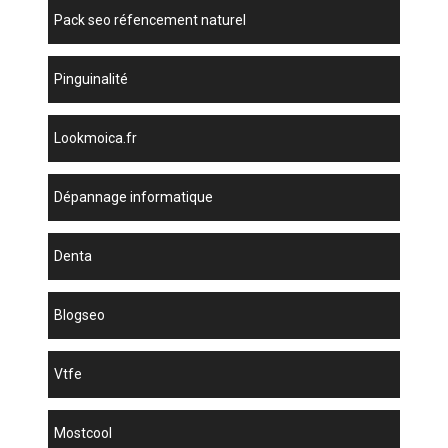
pack seo réfencement naturel
Pinguinalité
lookmoica.fr
dépannage informatique
denta
blogseo
vtfe
mostcool