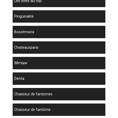
les-sites-au-top
Pinguinalité
boostmoica
chateauxparis
wlmlaw
denta
chasseur de fantomes
chasseur de fantôme