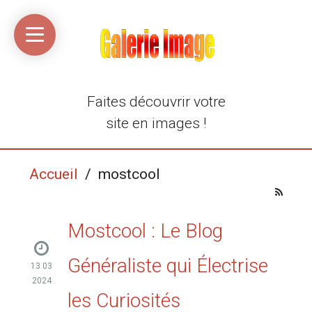
Accueil
Média
Linkinaz
Katomi
Mon
Mon
libre
compte
compte
Twitter
Flickr
@Ortegeek
Faites découvrir votre
site en images !
Accueil
/ mostcool
Mostcool : Le Blog
Généraliste qui Électrise
13 03
2024
les Curiosités