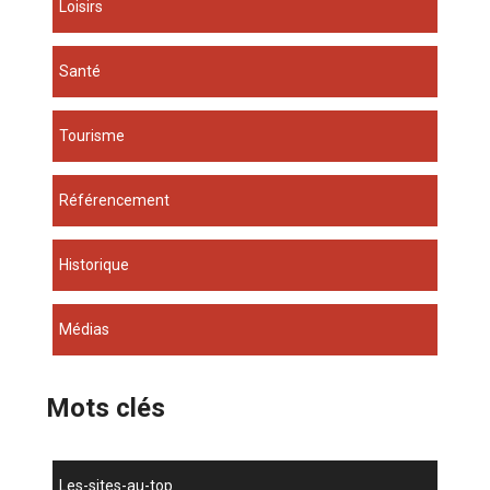
Loisirs
Santé
Tourisme
Référencement
Historique
Médias
Mots clés
les-sites-au-top