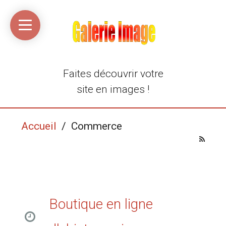
Accueil
Média
Linkinaz
Katomi
Mon
Mon
libre
compte
compte
Twitter
Flickr
@Ortegeek
Faites découvrir votre
site en images !
Accueil
/ Commerce
Boutique en ligne