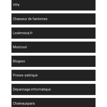
vtfe
chasseur de fantomes
lookmoica.fr
mostcool
blogseo
presse-satirique
dépannage informatique
chateauxparis