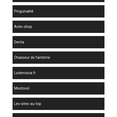
Pinguinalité
antic-shop
denta
chasseur de fantôme
lookmoica.fr
mostcool
les-sites-au-top