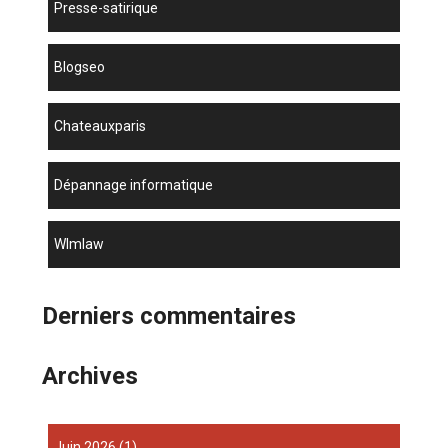
presse-satirique
blogseo
chateauxparis
dépannage informatique
wlmlaw
Derniers commentaires
Archives
juin 2026
(1)