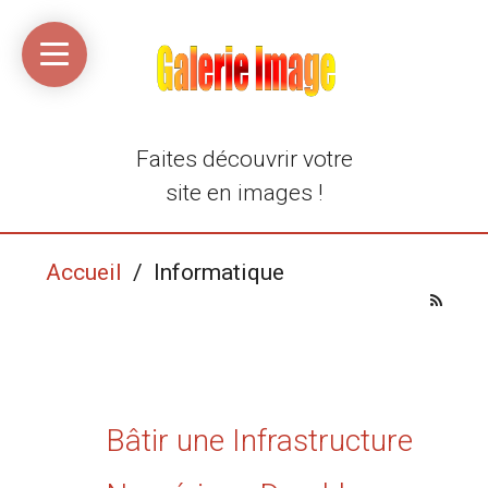
Accueil
Média
Linkinaz
Katomi
Mon
Mon
libre
compte
compte
Twitter
Flickr
@Ortegeek
Faites découvrir votre
site en images !
Accueil
/ Informatique
Bâtir une Infrastructure