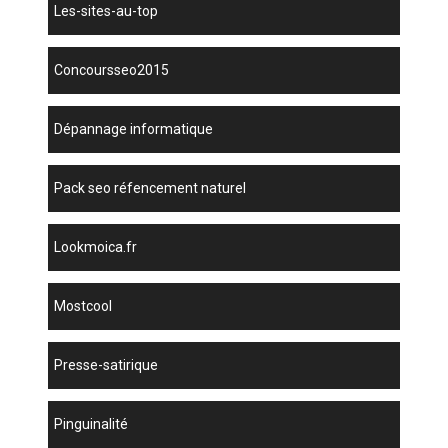
les-sites-au-top
concoursseo2015
dépannage informatique
pack seo réfencement naturel
lookmoica.fr
mostcool
presse-satirique
Pinguinalité