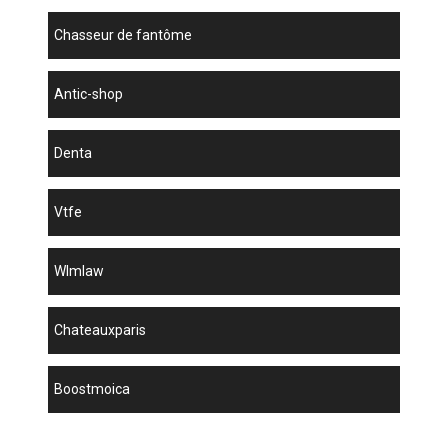
chasseur de fantôme
antic-shop
denta
vtfe
wlmlaw
chateauxparis
boostmoica