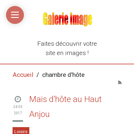
Accueil
Média
Linkinaz
Katomi
Mon
Mon
libre
compte
compte
Twitter
Flickr
@Ortegeek
Faites découvrir votre
site en images !
Accueil
/ chambre d'hôte
Mais d'hôte au Haut
24 03
Anjou
2017
Loisirs