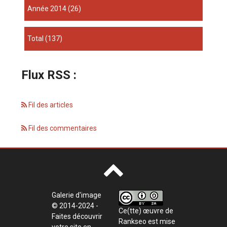
année 2014
(26)
total
(137)
Flux RSS :
Fil des articles
Fil des commentaires
Galerie d'image
© 2014-2024 -
Ce(tte) œuvre de
Faites découvrir
Rankseo
est mise
votre site en