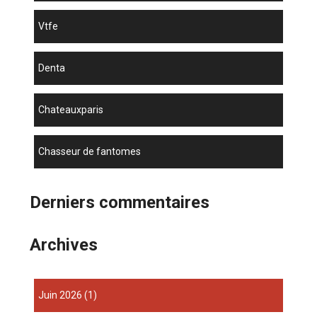
vtfe
denta
chateauxparis
chasseur de fantomes
Derniers commentaires
Archives
juin 2026
(1)