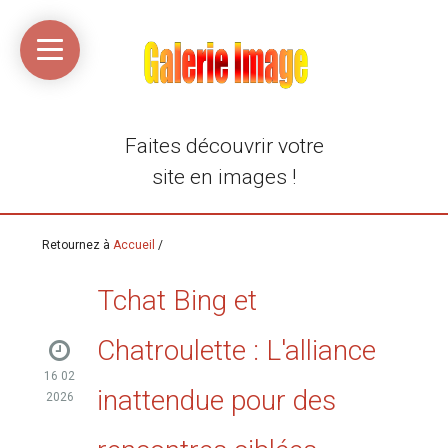
Accueil
Média
Linkinaz
Katomi
Mon
Mon
libre
compte
compte
Twitter
Flickr
@Ortegeek
Faites découvrir votre
site en images !
Retournez à
Accueil
/
Tchat Bing et
Chatroulette : L'alliance
16 02
inattendue pour des
2026