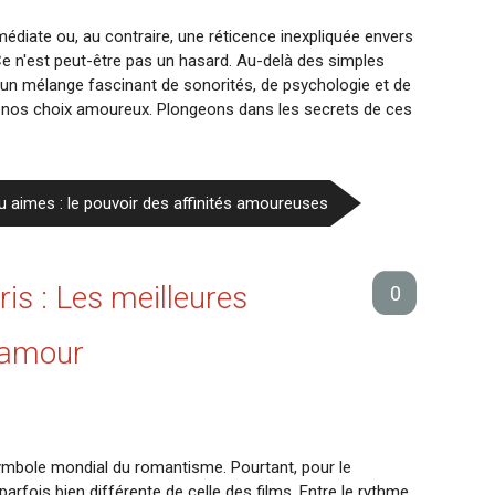
mmédiate ou, au contraire, une réticence inexpliquée envers
 n'est peut-être pas un hasard. Au-delà des simples
 un mélange fascinant de sonorités, de psychologie et de
 nos choix amoureux. Plongeons dans les secrets de ces
 tu aimes : le pouvoir des affinités amoureuses
s : Les meilleures
0
l'amour
, symbole mondial du romantisme. Pourtant, pour le
t parfois bien différente de celle des films. Entre le rythme