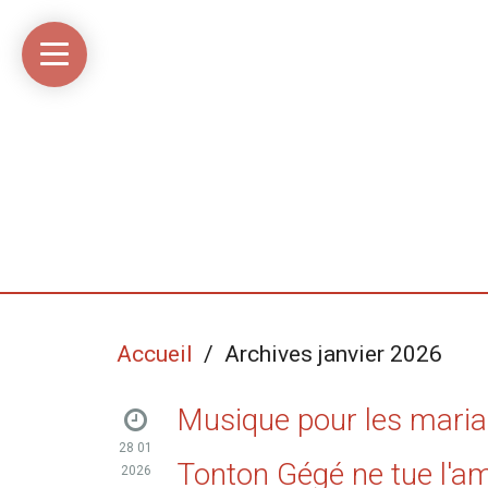
Accueil
Média
Linkinaz
Katomi
Mon
Mon
libre
compte
compte
Twitter
Flickr
@Ortegeek
Accueil
/ Archives janvier 2026
Musique pour les maria
28 01
Tonton Gégé ne tue l'a
2026