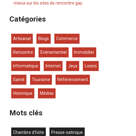
mieux sur les sites de rencontre gay
Catégories
Artisanat
Blogs
Commerce
Rencontre
Evénementiel
Immobilier
Informatique
Internet
Jeux
Loisirs
Santé
Tourisme
Référencement
Historique
Médias
Mots clés
chambre d'hôte
presse-satirique