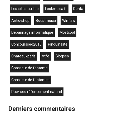
les-sites-au-top
lookmoica.fr
denta
antic-shop
boostmoica
wlmlaw
dépannage informatique
mostcool
concoursseo2015
Pinguinalité
chateauxparis
vtfe
blogseo
chasseur de fantôme
chasseur de fantomes
pack seo réfencement naturel
Derniers commentaires