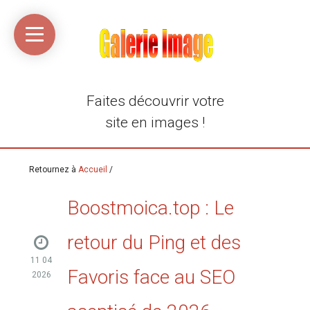
Accueil
Média
Linkinaz
Katomi
Mon
Mon
libre
compte
compte
Twitter
Flickr
@Ortegeek
Faites découvrir votre
site en images !
Retournez à
Accueil
/
Boostmoica.top : Le
retour du Ping et des
11 04
Favoris face au SEO
2026