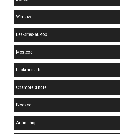
wlmlaw
les-sites-au-top
mostcool
lookmoica.fr
chambre d'hôte
blogseo
antic-shop