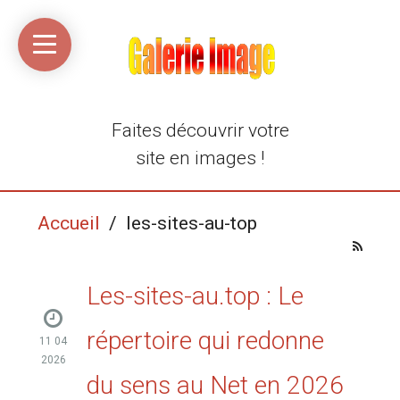
Accueil
Média
Linkinaz
Katomi
Mon
Mon
libre
compte
compte
Twitter
Flickr
@Ortegeek
Faites découvrir votre
site en images !
Accueil
/ les-sites-au-top
Les-sites-au.top : Le
répertoire qui redonne
11 04
2026
du sens au Net en 2026