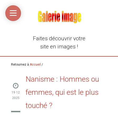
Accueil
Média
Linkinaz
Katomi
Mon
Mon
libre
compte
compte
Twitter
Flickr
@Ortegeek
Faites découvrir votre
site en images !
Retournez à
Accueil
/
Nanisme : Hommes ou
femmes, qui est le plus
19 12
2025
touché ?