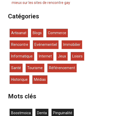
mieux sur les sites de rencontre gay
Catégories
Artisanat
Blogs
Commerce
Rencontre
Evénementiel
Immobilier
Informatique
Internet
Jeux
Loisirs
Santé
Tourisme
Référencement
Historique
Médias
Mots clés
boostmoica
denta
Pinguinalité