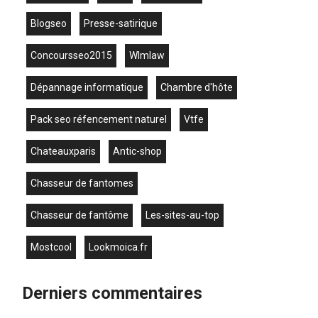
blogseo
presse-satirique
concoursseo2015
wlmlaw
dépannage informatique
chambre d'hôte
pack seo réfencement naturel
vtfe
chateauxparis
antic-shop
chasseur de fantomes
chasseur de fantôme
les-sites-au-top
mostcool
lookmoica.fr
Derniers commentaires