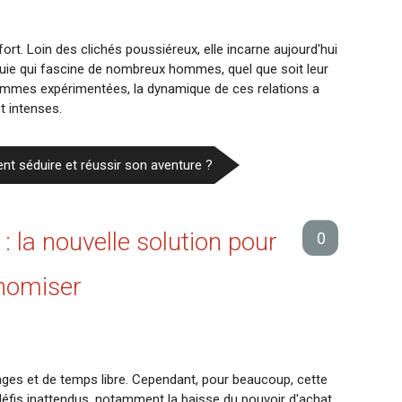
ort. Loin des clichés poussiéreux, elle incarne aujourd'hui
ouie qui fascine de nombreux hommes, quel que soit leur
femmes expérimentées, la dynamique de ces relations a
t intenses.
t séduire et réussir son aventure ?
: la nouvelle solution pour
0
onomiser
ages et de temps libre. Cependant, pour beaucoup, cette
éfis inattendus, notamment la baisse du pouvoir d'achat