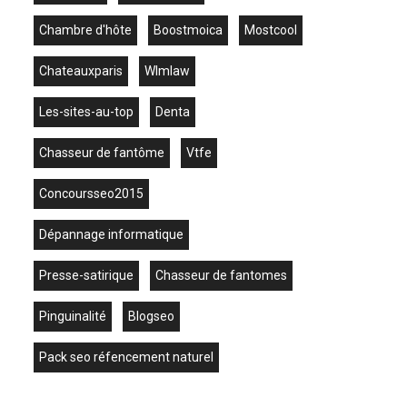
chambre d'hôte
boostmoica
mostcool
chateauxparis
wlmlaw
les-sites-au-top
denta
chasseur de fantôme
vtfe
concoursseo2015
dépannage informatique
presse-satirique
chasseur de fantomes
Pinguinalité
blogseo
pack seo réfencement naturel