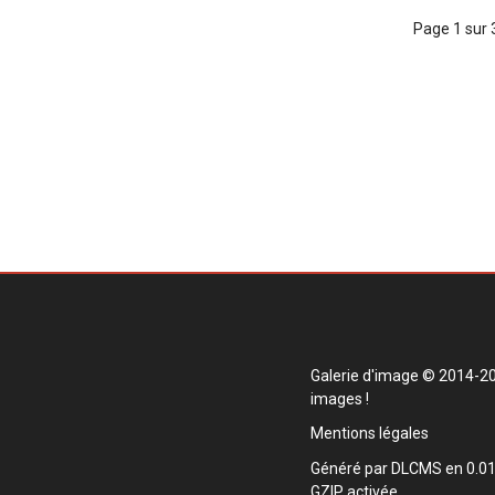
page 1 sur 
Galerie d'image
© 2014-202
images !
Mentions légales
Généré par
DLCMS
en 0.01
GZIP activée