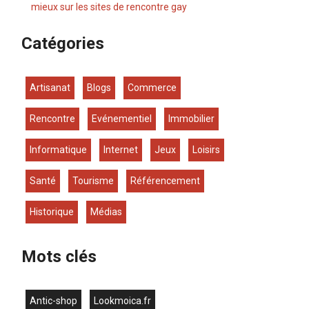
mieux sur les sites de rencontre gay
Catégories
Artisanat
Blogs
Commerce
Rencontre
Evénementiel
Immobilier
Informatique
Internet
Jeux
Loisirs
Santé
Tourisme
Référencement
Historique
Médias
Mots clés
antic-shop
lookmoica.fr