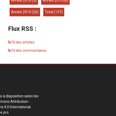
année 2016
(3)
année 2015
(8)
année 2014
(26)
total
(137)
Flux RSS :
Fil des articles
Fil des commentaires
e à disposition selon les
mons Attribution -
s 4.0 International
.
e pro
.