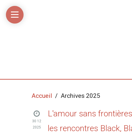
Accueil
Média
Linkinaz
Katomi
Mon
Mon
libre
compte
compte
Twitter
Flickr
@Ortegeek
Accueil
/ Archives 2025
L'amour sans frontières
30 12
les rencontres Black, B
2025