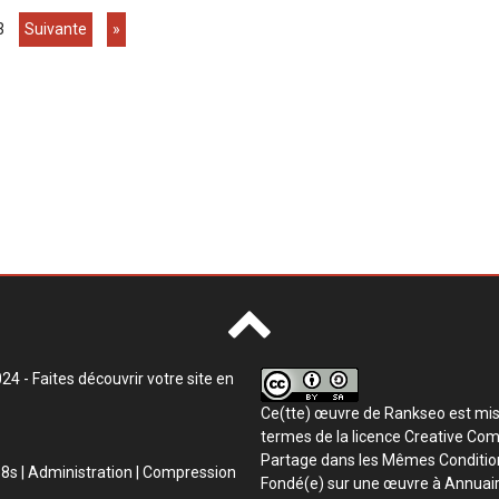
3
suivante
»
4 - Faites découvrir votre site en
Ce(tte) œuvre de
Rankseo
est mis
termes de la
licence Creative Com
Partage dans les Mêmes Condition
8s |
Administration
| Compression
Fondé(e) sur une œuvre à
Annuair