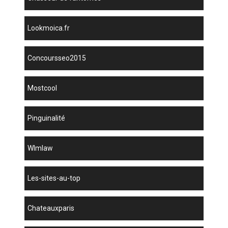
lookmoica.fr
concoursseo2015
mostcool
Pinguinalité
wlmlaw
les-sites-au-top
chateauxparis