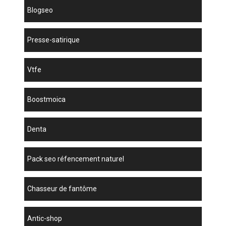
blogseo
presse-satirique
vtfe
boostmoica
denta
pack seo réfencement naturel
chasseur de fantôme
antic-shop