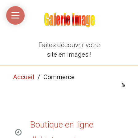
Accueil
Média
Linkinaz
Katomi
Mon
Mon
libre
compte
compte
Twitter
Flickr
@Ortegeek
Faites découvrir votre
site en images !
Accueil
/ Commerce
Boutique en ligne