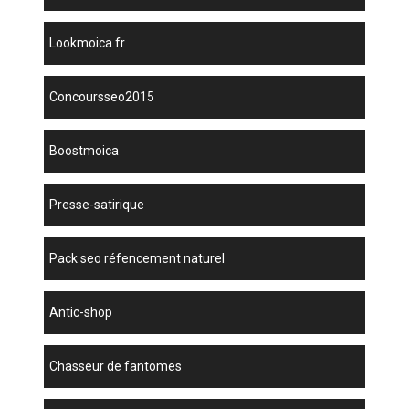
lookmoica.fr
concoursseo2015
boostmoica
presse-satirique
pack seo réfencement naturel
antic-shop
chasseur de fantomes