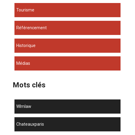
Tourisme
Référencement
Historique
Médias
Mots clés
wlmlaw
chateauxparis