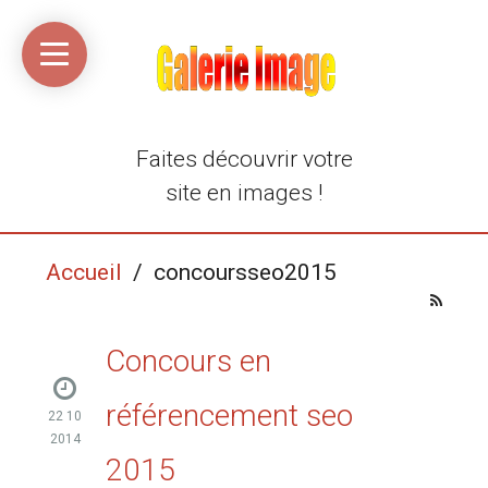
Accueil
Média
Linkinaz
Katomi
Mon
Mon
libre
compte
compte
Twitter
Flickr
@Ortegeek
Faites découvrir votre
site en images !
Accueil
/ concoursseo2015
Concours en
référencement seo
22 10
2014
2015