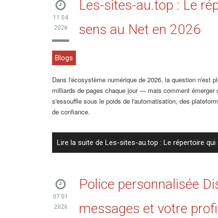
Les-sites-au.top : Le ré
11 04
sens au Net en 2026
2026
Blogs
Dans l'écosystème numérique de 2026, la question n'est p
milliards de pages chaque jour — mais comment émerger de
s'essouffle sous le poids de l'automatisation, des platef
de confiance.
Lire la suite de Les-sites-au.top : Le répertoire q
Police personnalisée Di
07 01
messages et votre profi
2026