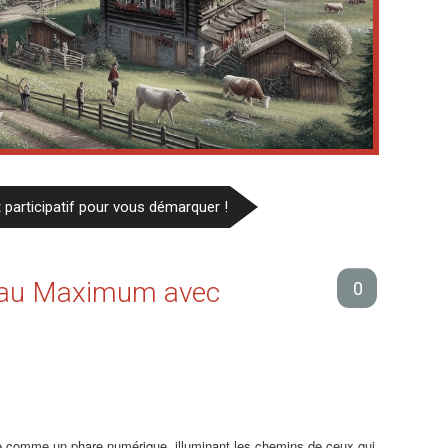
t participatif pour vous démarquer !
e au Maximum avec
0
e comme un phare numérique, illuminant les chemins de ceux qui