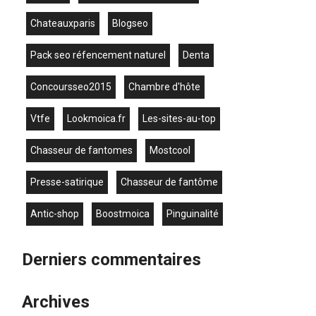
chateauxparis
blogseo
pack seo réfencement naturel
denta
concoursseo2015
chambre d'hôte
vtfe
lookmoica.fr
les-sites-au-top
chasseur de fantomes
mostcool
presse-satirique
chasseur de fantôme
antic-shop
boostmoica
Pinguinalité
Derniers commentaires
Archives