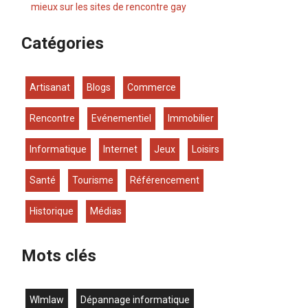
mieux sur les sites de rencontre gay
Catégories
Artisanat
Blogs
Commerce
Rencontre
Evénementiel
Immobilier
Informatique
Internet
Jeux
Loisirs
Santé
Tourisme
Référencement
Historique
Médias
Mots clés
wlmlaw
dépannage informatique