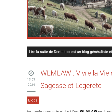
Lire la suite de Denta.top est un blog généraliste e
WLMLAW : Vivre la Vi
13 03
Sagesse et Légèreté
2024
Blogs
Au carrefour des mots et des idées,
se dress
WLMLAW