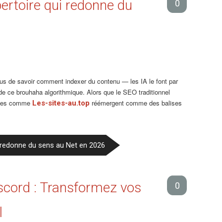
pertoire qui redonne du
0
lus de savoir comment indexer du contenu — les IA le font par
 ce brouhaha algorithmique. Alors que le SEO traditionnel
ormes comme
réémergent comme des balises
Les-sites-au.top
ui redonne du sens au Net en 2026
scord : Transformez vos
0
l