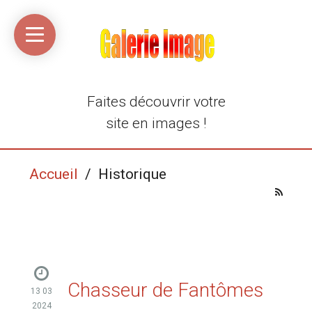
Accueil
Média
Linkinaz
Katomi
Mon
Mon
libre
compte
compte
Twitter
Flickr
@Ortegeek
Faites découvrir votre
site en images !
Accueil
/ Historique
Chasseur de Fantômes
13 03
2024