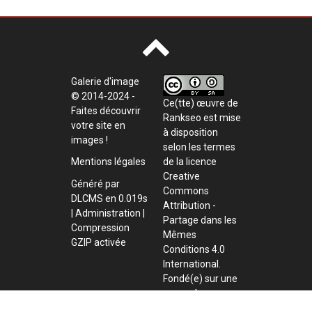
Galerie d'image
© 2014-2024 -
Ce(tte) œuvre de
Faites découvrir
Rankseo
est mise
votre site en
à disposition
images !
selon les termes
de la
licence
Mentions légales
Creative
Généré par
Commons
DLCMS
en 0.019s
Attribution -
|
Administration
|
Partage dans les
Compression
Mêmes
GZIP activée
Conditions 4.0
International
.
Fondé(e) sur une
œuvre à
Annuaire pro
.