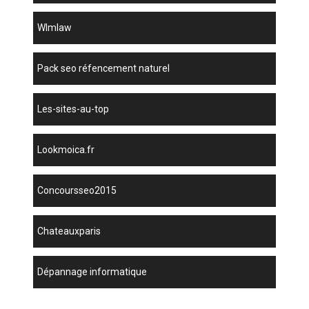
wlmlaw
pack seo réfencement naturel
les-sites-au-top
lookmoica.fr
concoursseo2015
chateauxparis
dépannage informatique