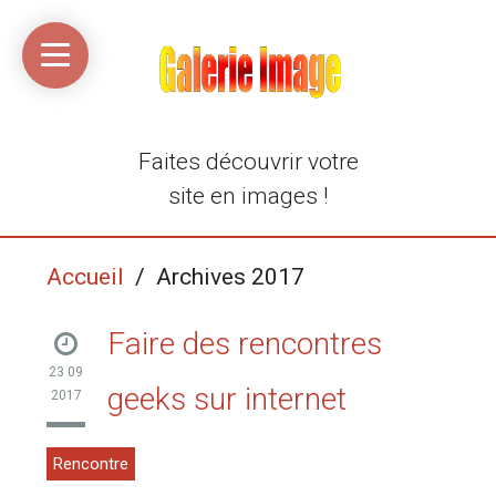
Accueil
Média
Linkinaz
Katomi
Mon
Mon
libre
compte
compte
Twitter
Flickr
@Ortegeek
Faites découvrir votre
site en images !
Accueil
/ Archives 2017
Faire des rencontres
23 09
geeks sur internet
2017
Rencontre