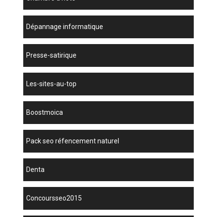
dépannage informatique
presse-satirique
les-sites-au-top
boostmoica
pack seo réfencement naturel
denta
concoursseo2015