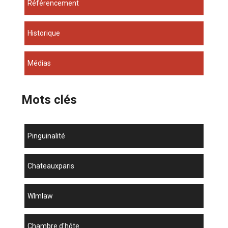
Référencement
Historique
Médias
Mots clés
Pinguinalité
chateauxparis
wlmlaw
chambre d'hôte