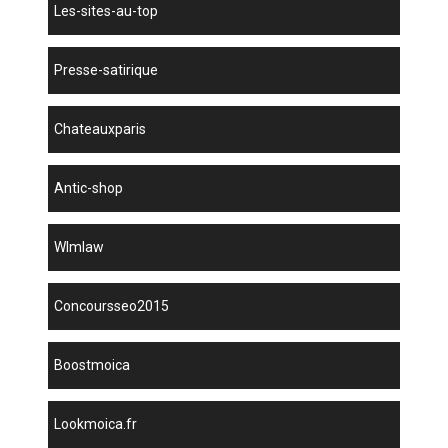
les-sites-au-top
presse-satirique
chateauxparis
antic-shop
wlmlaw
concoursseo2015
boostmoica
lookmoica.fr