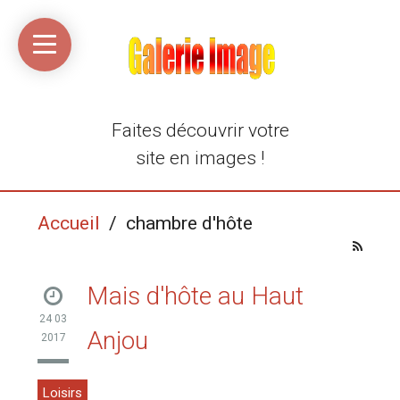
Accueil
Média
Linkinaz
Katomi
Mon
Mon
libre
compte
compte
Twitter
Flickr
@Ortegeek
Faites découvrir votre
site en images !
Accueil
/ chambre d'hôte
Mais d'hôte au Haut
24 03
Anjou
2017
Loisirs