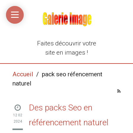
Accueil
Média
Linkinaz
Katomi
Mon
Mon
libre
compte
compte
Twitter
Flickr
@Ortegeek
Faites découvrir votre
site en images !
Accueil
/ pack seo réfencement
naturel
Des packs Seo en
12 02
référencement naturel
2024