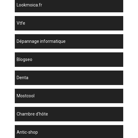
lookmoica.fr
vtfe
dépannage informatique
blogseo
denta
mostcool
chambre d'hôte
antic-shop