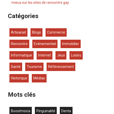
mieux sur les sites de rencontre gay
Catégories
Artisanat
Blogs
Commerce
Rencontre
Evénementiel
Immobilier
Informatique
Internet
Jeux
Loisirs
Santé
Tourisme
Référencement
Historique
Médias
Mots clés
boostmoica
Pinguinalité
denta