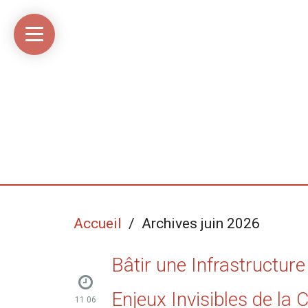
Accueil
Média
Linkinaz
Katomi
Mon
Mon
libre
compte
compte
Twitter
Flickr
@Ortegeek
Accueil
/ Archives juin 2026
Bâtir une Infrastructur
Enjeux Invisibles de la
11 06