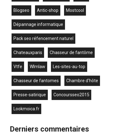
blogseo
antic-shop
mostcool
dépannage informatique
pack seo réfencement naturel
chateauxparis
chasseur de fantôme
vtfe
wlmlaw
les-sites-au-top
chasseur de fantomes
chambre d'hôte
presse-satirique
concoursseo2015
lookmoica.fr
Derniers commentaires