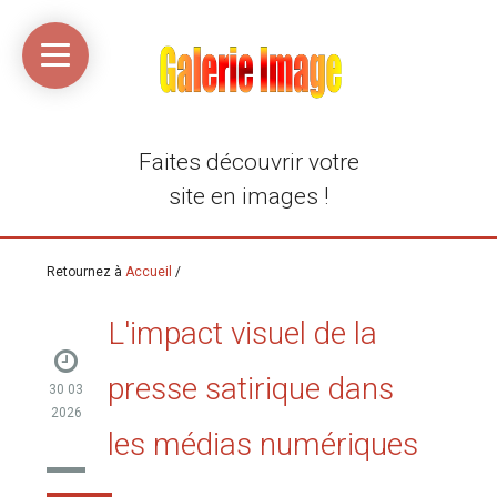
Accueil
Média
Linkinaz
Katomi
Mon
Mon
libre
compte
compte
Twitter
Flickr
@Ortegeek
Faites découvrir votre
site en images !
Retournez à
Accueil
/
L'impact visuel de la
presse satirique dans
30 03
2026
les médias numériques