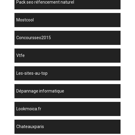
pack seo réfencement naturel
mostcool
concoursseo2015
vtfe
les-sites-au-top
dépannage informatique
lookmoica.fr
chateauxparis