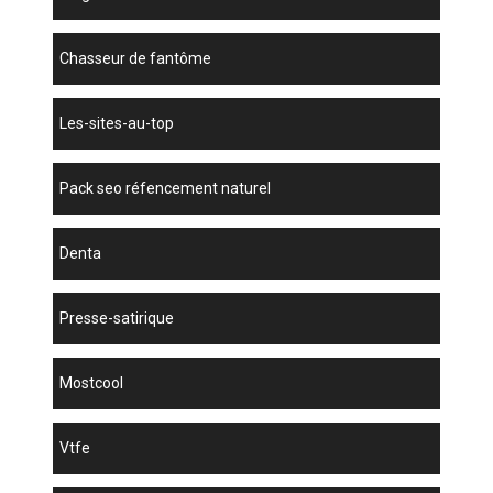
chasseur de fantôme
les-sites-au-top
pack seo réfencement naturel
denta
presse-satirique
mostcool
vtfe