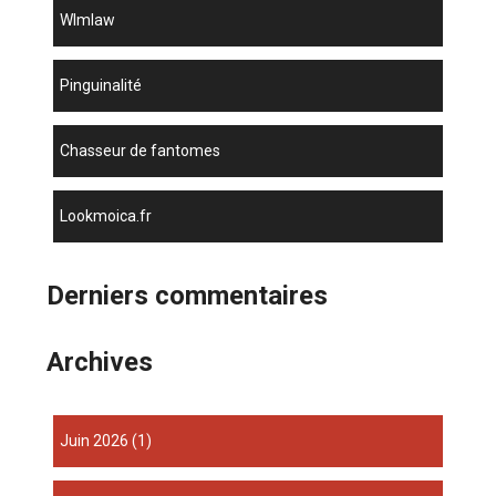
wlmlaw
Pinguinalité
chasseur de fantomes
lookmoica.fr
Derniers commentaires
Archives
juin 2026
(1)