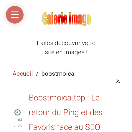
Accueil
Média
Linkinaz
Katomi
Mon
Mon
libre
compte
compte
Twitter
Flickr
@Ortegeek
Faites découvrir votre
site en images !
Accueil
/ boostmoica
Boostmoica.top : Le
retour du Ping et des
11 04
Favoris face au SEO
2026