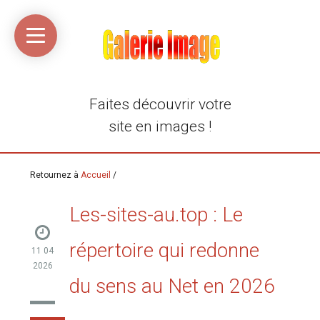
Accueil
Média
Linkinaz
Katomi
Mon
Mon
libre
compte
compte
Twitter
Flickr
@Ortegeek
Faites découvrir votre
site en images !
Retournez à
Accueil
/
Les-sites-au.top : Le
répertoire qui redonne
11 04
2026
du sens au Net en 2026