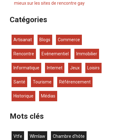
mieux sur les sites de rencontre gay
Catégories
Artisanat
Blogs
Commerce
Rencontre
Evénementiel
Immobilier
Informatique
Internet
Jeux
Loisirs
Santé
Tourisme
Référencement
Historique
Médias
Mots clés
vtfe
wlmlaw
chambre d'hôte