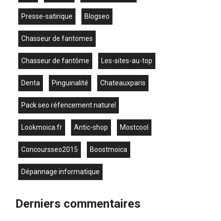
presse-satirique
blogseo
chasseur de fantomes
chasseur de fantôme
les-sites-au-top
denta
Pinguinalité
chateauxparis
pack seo réfencement naturel
lookmoica.fr
antic-shop
mostcool
concoursseo2015
boostmoica
dépannage informatique
Derniers commentaires