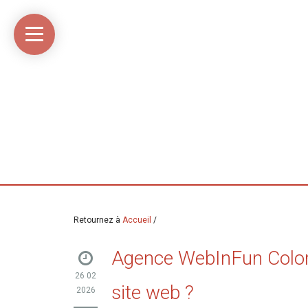
Accueil
Média
Linkinaz
Katomi
Mon
Mon
libre
compte
compte
Twitter
Flickr
@Ortegeek
Retournez à
Accueil
/
Agence WebInFun Colomi
26 02
site web ?
2026