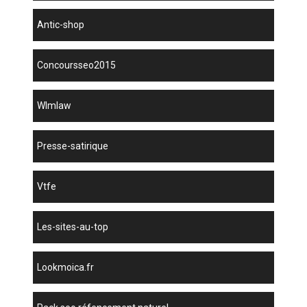
antic-shop
concoursseo2015
wlmlaw
presse-satirique
vtfe
les-sites-au-top
lookmoica.fr