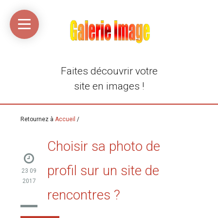
Accueil
Média
Linkinaz
Katomi
Mon
Mon
libre
compte
compte
Twitter
Flickr
@Ortegeek
Faites découvrir votre
site en images !
Retournez à
Accueil
/
Choisir sa photo de
profil sur un site de
23 09
2017
rencontres ?