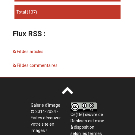
total
(137)
Flux RSS :
Fil des articles
Fil des commentaires
Galerie d'image
© 2014-2024 -
Ce(tte) œuvre de
Faites découvrir
Rankseo
est mise
votre site en
à disposition
images !
selon les termes