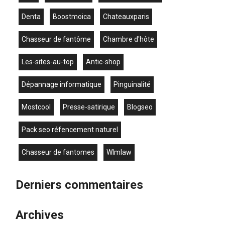
denta
boostmoica
chateauxparis
chasseur de fantôme
chambre d'hôte
les-sites-au-top
antic-shop
dépannage informatique
Pinguinalité
mostcool
presse-satirique
blogseo
pack seo réfencement naturel
chasseur de fantomes
wlmlaw
Derniers commentaires
Archives