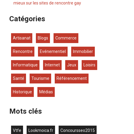
mieux sur les sites de rencontre gay
Catégories
Artisanat
Blogs
Commerce
Rencontre
Evénementiel
Immobilier
Informatique
Internet
Jeux
Loisirs
Santé
Tourisme
Référencement
Historique
Médias
Mots clés
vtfe
lookmoica.fr
concoursseo2015