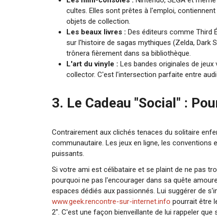
Les mini-consoles :
Nintendo, SEGA et même A
cultes. Elles sont prêtes à l'emploi, contiennen
objets de collection.
Les beaux livres :
Des éditeurs comme Third Éd
sur l'histoire de sagas mythiques (Zelda, Dark S
trônera fièrement dans sa bibliothèque.
L'art du vinyle :
Les bandes originales de jeux 
collector. C'est l'intersection parfaite entre aud
3. Le Cadeau "Social" : Po
Contrairement aux clichés tenaces du solitaire enf
communautaire. Les jeux en ligne, les conventions e
puissants.
Si votre ami est célibataire et se plaint de ne pas 
pourquoi ne pas l'encourager dans sa quête amoureuse
espaces dédiés aux passionnés. Lui suggérer de s'
www.geek.rencontre-sur-internet.info
pourrait être 
2". C'est une façon bienveillante de lui rappeler que