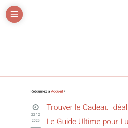
Accueil
Média
Linkinaz
Katomi
Mon
Mon
libre
compte
compte
Twitter
Flickr
@Ortegeek
Retournez à
Accueil
/
Trouver le Cadeau Idéa
22 12
Le Guide Ultime pour Lui
2025