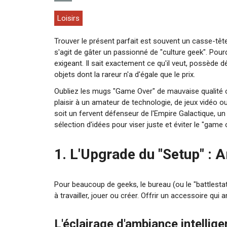
Loisirs
Trouver le présent parfait est souvent un casse-tête
s'agit de gâter un passionné de "culture geek". Pou
exigeant. Il sait exactement ce qu'il veut, possède 
objets dont la rareur n'a d'égale que le prix.
Oubliez les mugs "Game Over" de mauvaise qualité ou
plaisir à un amateur de technologie, de jeux vidéo o
soit un fervent défenseur de l'Empire Galactique, un
sélection d'idées pour viser juste et éviter le "game
1. L'Upgrade du "Setup" : 
Pour beaucoup de geeks, le bureau (ou le "battlestat
à travailler, jouer ou créer. Offrir un accessoire qui
L'éclairage d'ambiance intellige