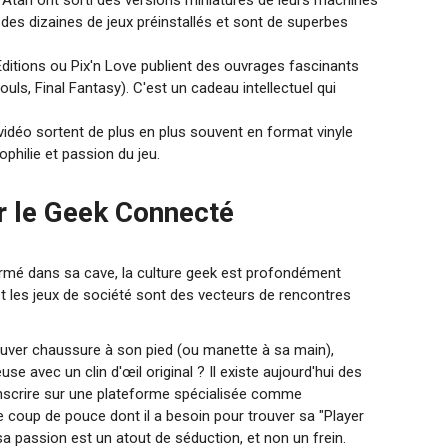
tari ont sorti des versions miniatures de leurs machines
t des dizaines de jeux préinstallés et sont de superbes
itions ou Pix'n Love publient des ouvrages fascinants
ouls, Final Fantasy). C'est un cadeau intellectuel qui
vidéo sortent de plus en plus souvent en format vinyle
iophilie et passion du jeu.
ur le Geek Connecté
ermé dans sa cave, la culture geek est profondément
t les jeux de société sont des vecteurs de rencontres
trouver chaussure à son pied (ou manette à sa main),
 avec un clin d'œil original ? Il existe aujourd'hui des
inscrire sur une plateforme spécialisée comme
le coup de pouce dont il a besoin pour trouver sa "Player
 sa passion est un atout de séduction, et non un frein.