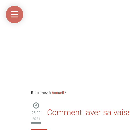
Accueil
Média
Linkinaz
Katomi
Mon
Mon
libre
compte
compte
Twitter
Flickr
@Ortegeek
Retournez à
Accueil
/
Comment laver sa vaiss
25 09
2021