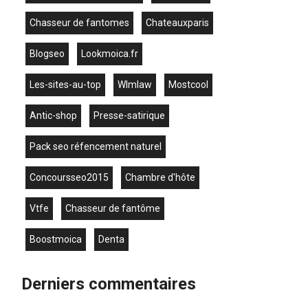
chasseur de fantomes
chateauxparis
blogseo
lookmoica.fr
les-sites-au-top
wlmlaw
mostcool
antic-shop
presse-satirique
pack seo réfencement naturel
concoursseo2015
chambre d'hôte
vtfe
chasseur de fantôme
boostmoica
denta
Derniers commentaires