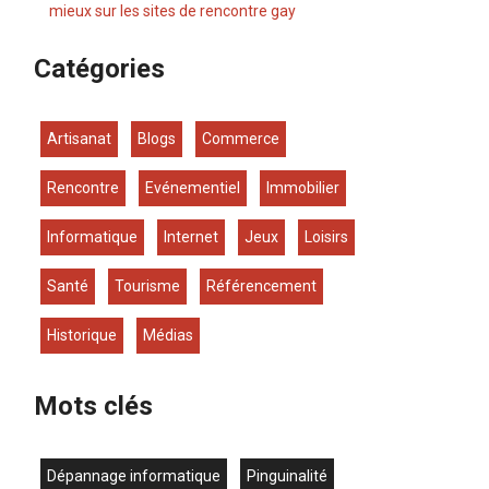
mieux sur les sites de rencontre gay
Catégories
Artisanat
Blogs
Commerce
Rencontre
Evénementiel
Immobilier
Informatique
Internet
Jeux
Loisirs
Santé
Tourisme
Référencement
Historique
Médias
Mots clés
dépannage informatique
Pinguinalité