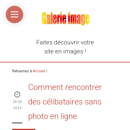
Accueil
Média
Linkinaz
Katomi
Mon
Mon
libre
compte
compte
Twitter
Flickr
@Ortegeek
Faites découvrir votre
site en images !
Retournez à
Accueil
/
Comment rencontrer
des célibataires sans
28 08
2024
photo en ligne