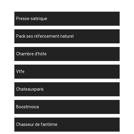
presse-satirique
pack seo réfencement naturel
chambre d'hôte
vtfe
chateauxparis
boostmoica
chasseur de fantôme