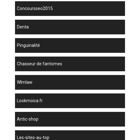
concoursseo2015
denta
Pinguinalité
chasseur de fantomes
wlmlaw
lookmoica.fr
antic-shop
les-sites-au-top