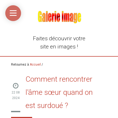
Accueil
Média
Linkinaz
Katomi
Mon
Mon
libre
compte
compte
Twitter
Flickr
@Ortegeek
Faites découvrir votre
site en images !
Retournez à
Accueil
/
Comment rencontrer
l'âme sœur quand on
22 08
2024
est surdoué ?