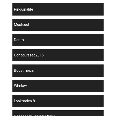
Pinguinalité
mostcool
denta
concoursseo2015
boostmoica
wlmlaw
lookmoica.fr