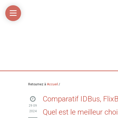
Accueil
Média
Linkinaz
Katomi
Mon
Mon
libre
compte
compte
Twitter
Flickr
@Ortegeek
Retournez à
Accueil
/
Comparatif IDBus, FlixB
29 09
Quel est le meilleur choi
2024