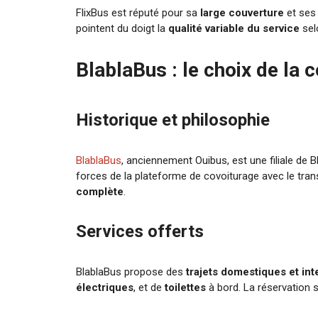
FlixBus est réputé pour sa
large couverture
et se
pointent du doigt la
qualité variable du service
sel
BlablaBus : le choix de l
Historique et philosophie
BlablaBus
, anciennement Ouibus, est une filiale de 
forces de la plateforme de covoiturage avec le tran
complète
.
Services offerts
BlablaBus propose des
trajets domestiques et in
électriques
, et de
toilettes
à bord. La réservation se