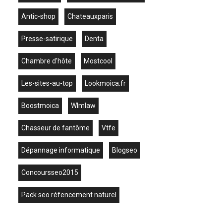
antic-shop
chateauxparis
presse-satirique
denta
chambre d'hôte
mostcool
les-sites-au-top
lookmoica.fr
boostmoica
wlmlaw
chasseur de fantôme
vtfe
dépannage informatique
blogseo
concoursseo2015
pack seo réfencement naturel