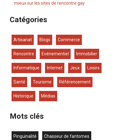
mieux sur les sites de rencontre gay
Catégories
Artisanat
Blogs
Commerce
Rencontre
Evénementiel
Immobilier
Informatique
Internet
Jeux
Loisirs
Santé
Tourisme
Référencement
Historique
Médias
Mots clés
Pinguinalité
chasseur de fantomes