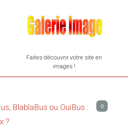
Faites découvrir votre site en
images !
us, BlablaBus ou OuiBus :
0
x ?