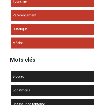
Tourisme
Référencement
Historique
Médias
Mots clés
blogseo
boostmoica
chasseur de fantôme