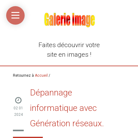
Accueil
Média
Linkinaz
Katomi
Mon
Mon
libre
compte
compte
Twitter
Flickr
@Ortegeek
Faites découvrir votre
site en images !
Retournez à
Accueil
/
Dépannage
informatique avec
02 01
2024
Génération réseaux.