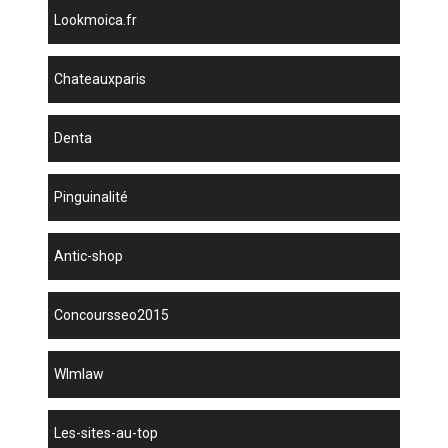
lookmoica.fr
chateauxparis
denta
Pinguinalité
antic-shop
concoursseo2015
wlmlaw
les-sites-au-top