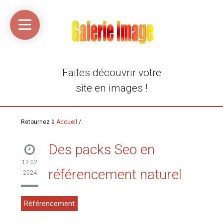
Accueil
Média
Linkinaz
Katomi
Mon
Mon
libre
compte
compte
Twitter
Flickr
@Ortegeek
Faites découvrir votre
site en images !
Retournez à
Accueil
/
Des packs Seo en
12 02
référencement naturel
2024
Référencement