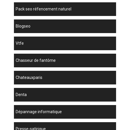
pack seo réfencement naturel
blogseo
vtfe
chasseur de fantôme
chateauxparis
denta
dépannage informatique
presse-satirique