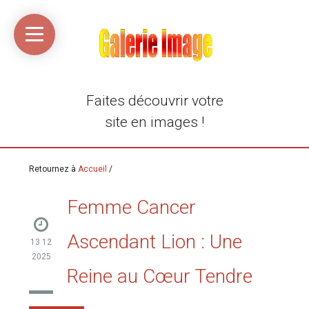
Accueil
Média
Linkinaz
Katomi
Mon
Mon
libre
compte
compte
Twitter
Flickr
@Ortegeek
Faites découvrir votre
site en images !
Retournez à
Accueil
/
Femme Cancer
Ascendant Lion : Une
13 12
2025
Reine au Cœur Tendre