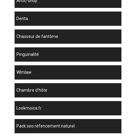
antic-shop
denta
chasseur de fantôme
Pinguinalité
wlmlaw
chambre d'hôte
lookmoica.fr
pack seo réfencement naturel