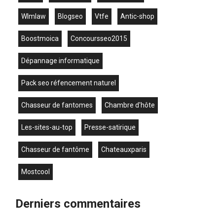
wlmlaw
blogseo
vtfe
antic-shop
boostmoica
concoursseo2015
dépannage informatique
pack seo réfencement naturel
chasseur de fantomes
chambre d'hôte
les-sites-au-top
presse-satirique
chasseur de fantôme
chateauxparis
mostcool
Derniers commentaires