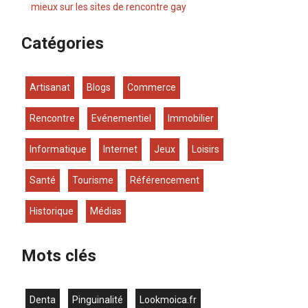
mieux sur les sites de rencontre gay
Catégories
Artisanat
Blogs
Commerce
Rencontre
Evénementiel
Immobilier
Informatique
Internet
Jeux
Loisirs
Santé
Tourisme
Référencement
Historique
Médias
Mots clés
denta
Pinguinalité
lookmoica.fr