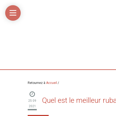
Accueil
Média
Linkinaz
Katomi
Mon
Mon
libre
compte
compte
Twitter
Flickr
@Ortegeek
Retournez à
Accueil
/
Quel est le meilleur rub
25 09
2021