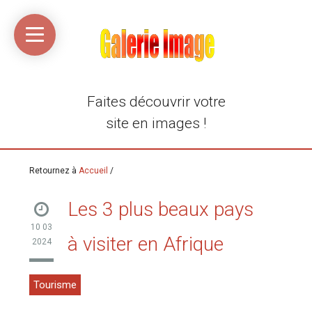
Accueil
Média
Linkinaz
Katomi
Mon
Mon
libre
compte
compte
Twitter
Flickr
@Ortegeek
Faites découvrir votre
site en images !
Retournez à
Accueil
/
Les 3 plus beaux pays
10 03
à visiter en Afrique
2024
Tourisme