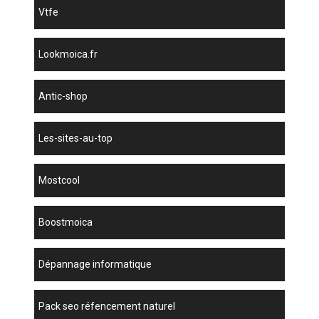
vtfe
lookmoica.fr
antic-shop
les-sites-au-top
mostcool
boostmoica
dépannage informatique
pack seo réfencement naturel