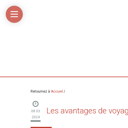
Accueil
Média
Linkinaz
Katomi
Mon
Mon
libre
compte
compte
Twitter
Flickr
@Ortegeek
Retournez à
Accueil
/
Les avantages de voyag
08 03
2024