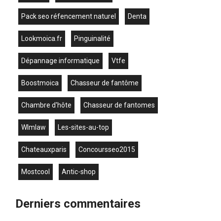
pack seo réfencement naturel
denta
lookmoica.fr
Pinguinalité
dépannage informatique
vtfe
boostmoica
chasseur de fantôme
chambre d'hôte
chasseur de fantomes
wlmlaw
les-sites-au-top
chateauxparis
concoursseo2015
mostcool
antic-shop
Derniers commentaires