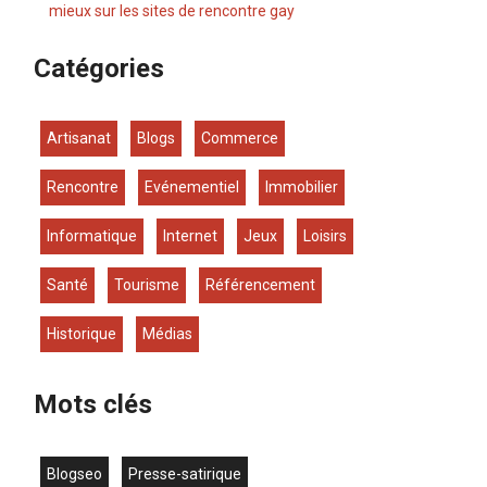
mieux sur les sites de rencontre gay
Catégories
Artisanat
Blogs
Commerce
Rencontre
Evénementiel
Immobilier
Informatique
Internet
Jeux
Loisirs
Santé
Tourisme
Référencement
Historique
Médias
Mots clés
blogseo
presse-satirique