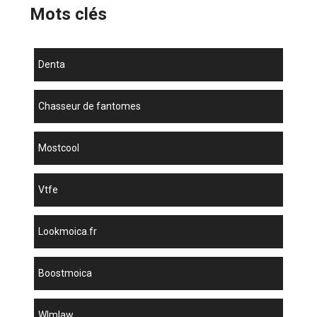
Mots clés
denta
chasseur de fantomes
mostcool
vtfe
lookmoica.fr
boostmoica
wlmlaw