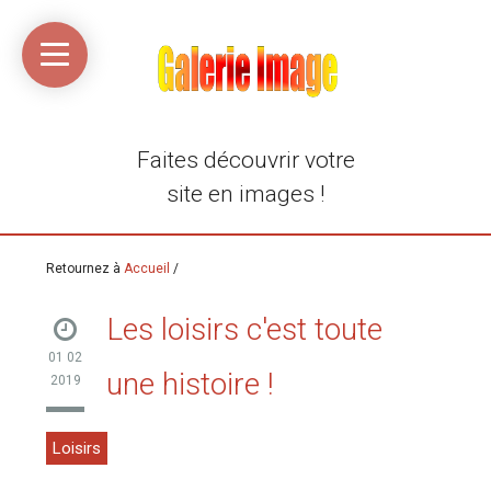
Accueil
Média
Linkinaz
Katomi
Mon
Mon
libre
compte
compte
Twitter
Flickr
@Ortegeek
Faites découvrir votre
site en images !
Retournez à
Accueil
/
Les loisirs c'est toute
01 02
une histoire !
2019
Loisirs