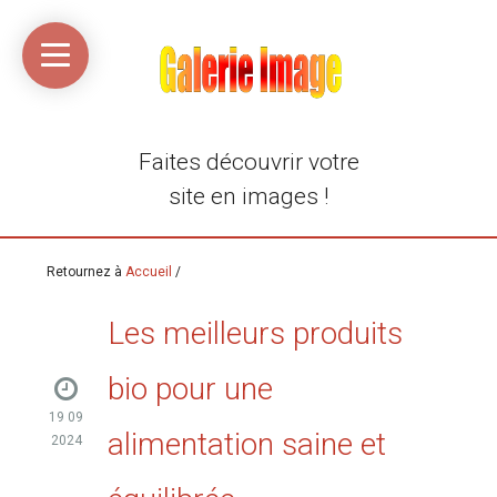
Accueil
Média
Linkinaz
Katomi
Mon
Mon
libre
compte
compte
Twitter
Flickr
@Ortegeek
Faites découvrir votre
site en images !
Retournez à
Accueil
/
Les meilleurs produits
bio pour une
19 09
alimentation saine et
2024