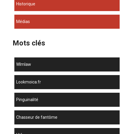
Historique
Médias
Mots clés
wlmlaw
lookmoica.fr
Pinguinalité
chasseur de fantôme