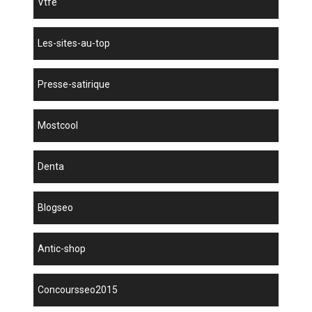
vtfe
les-sites-au-top
presse-satirique
mostcool
denta
blogseo
antic-shop
concoursseo2015