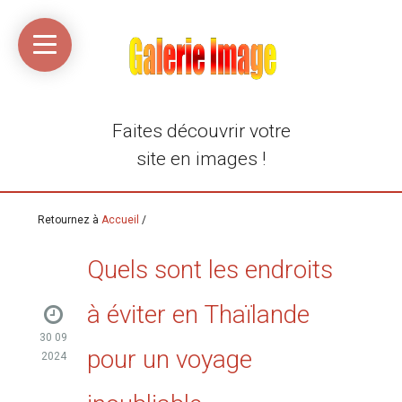
Accueil
Média
Linkinaz
Katomi
Mon
Mon
libre
compte
compte
Twitter
Flickr
@Ortegeek
Faites découvrir votre
site en images !
Retournez à
Accueil
/
Quels sont les endroits
à éviter en Thaïlande
30 09
pour un voyage
2024