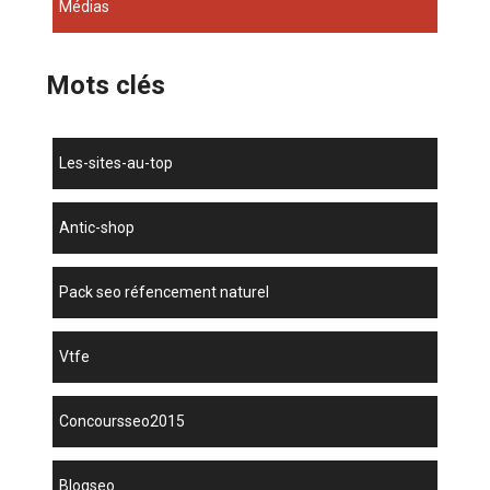
Médias
Mots clés
les-sites-au-top
antic-shop
pack seo réfencement naturel
vtfe
concoursseo2015
blogseo