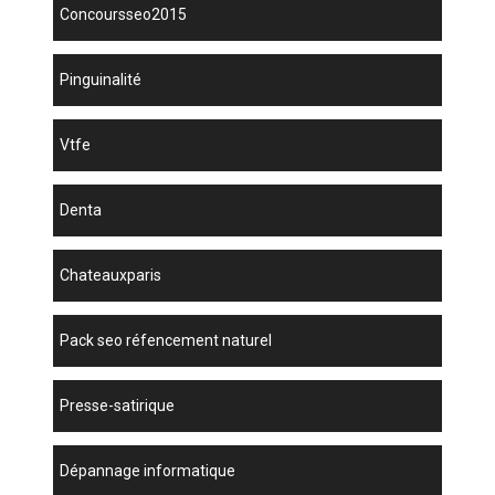
concoursseo2015
Pinguinalité
vtfe
denta
chateauxparis
pack seo réfencement naturel
presse-satirique
dépannage informatique