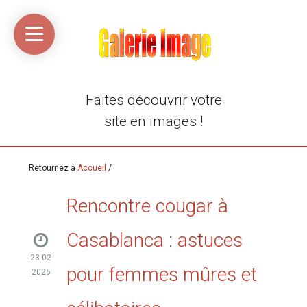
Accueil
Média
Linkinaz
Katomi
Mon
Mon
libre
compte
compte
Twitter
Flickr
@Ortegeek
Faites découvrir votre
site en images !
Retournez à
Accueil
/
Rencontre cougar à
Casablanca : astuces
23 02
pour femmes mûres et
2026