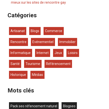
mieux sur les sites de rencontre gay
Catégories
Artisanat
Blogs
Commerce
Rencontre
Evénementiel
Immobilier
Informatique
Internet
Jeux
Loisirs
Santé
Tourisme
Référencement
Historique
Médias
Mots clés
pack seo réfencement naturel
blogseo