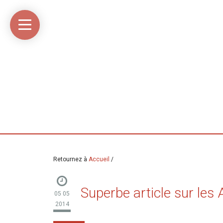
Accueil
Média
Linkinaz
Katomi
Mon
Mon
libre
compte
compte
Twitter
Flickr
@Ortegeek
Retournez à
Accueil
/
Superbe article sur les
05 05
2014