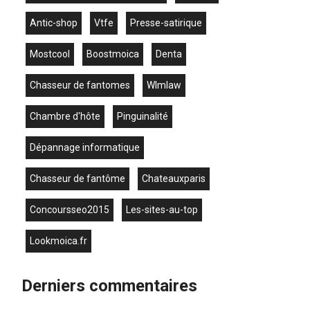
antic-shop
vtfe
presse-satirique
mostcool
boostmoica
denta
chasseur de fantomes
wlmlaw
chambre d'hôte
Pinguinalité
dépannage informatique
chasseur de fantôme
chateauxparis
concoursseo2015
les-sites-au-top
lookmoica.fr
Derniers commentaires