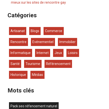
mieux sur les sites de rencontre gay
Catégories
Artisanat
Blogs
Commerce
Rencontre
Evénementiel
Immobilier
Informatique
Internet
Jeux
Loisirs
Santé
Tourisme
Référencement
Historique
Médias
Mots clés
pack seo réfencement naturel