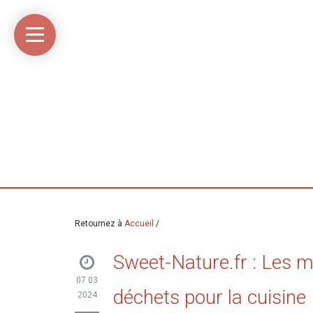
Accueil
Média
Linkinaz
Katomi
Mon
Mon
libre
compte
compte
Twitter
Flickr
@Ortegeek
Retournez à
Accueil
/
Sweet-Nature.fr : Les m
07 03
déchets pour la cuisine
2024