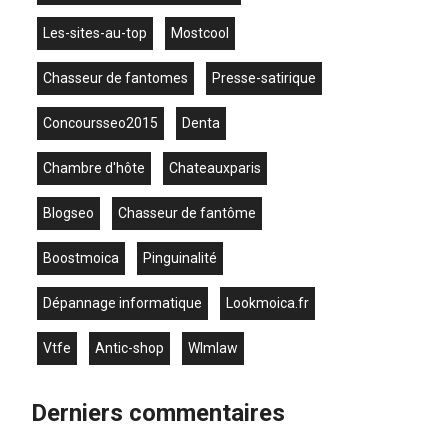
les-sites-au-top
mostcool
chasseur de fantomes
presse-satirique
concoursseo2015
denta
chambre d'hôte
chateauxparis
blogseo
chasseur de fantôme
boostmoica
Pinguinalité
dépannage informatique
lookmoica.fr
vtfe
antic-shop
wlmlaw
Derniers commentaires