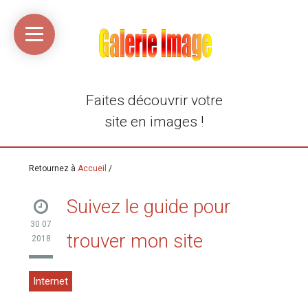
Accueil
Média
Linkinaz
Katomi
Mon
Mon
libre
compte
compte
Twitter
Flickr
@Ortegeek
Faites découvrir votre
site en images !
Retournez à
Accueil
/
Suivez le guide pour
30 07
trouver mon site
2018
Internet