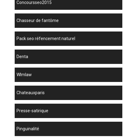
concoursseo2015
chasseur de fantôme
pack seo réfencement naturel
denta
wlmlaw
chateauxparis
presse-satirique
Pinguinalité